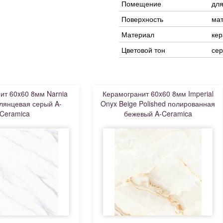
Помещение
для
Поверхность
ма
Материал
кер
Цветовой тон
се
ит 60x60 8мм Narnia
Керамогранит 60x60 8мм Imperial
глянцевая серый A-
Onyx Beige Polished полированная
Ceramica
бежевый A-Ceramica