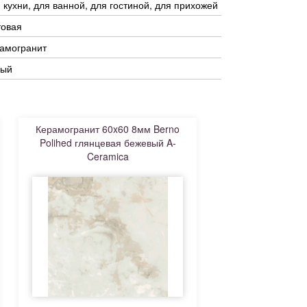
 кухни, для ванной, для гостиной, для прихожей
товая
амогранит
рый
Керамогранит 60x60 8мм Berno
Polihed глянцевая бежевый A-
Ceramica