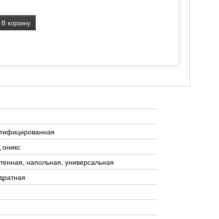
В корзину
ктифицированная
 оникс
тенная, напольная, универсальная
дратная