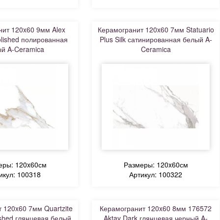
ит 120x60 9мм Alex
Керамогранит 120x60 7мм Statuario
olished полированная
Plus Silk сатинированная белый A-
й A-Ceramica
Ceramica
еры: 120x60см
Размеры: 120x60см
икул: 100318
Артикул: 100322
 120x60 7мм Quartzite
Керамогранит 120x60 8мм 176572
ished глянцевая белый
Aktay Dark глянцевая черный A-