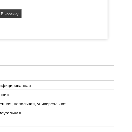
В корзину
тифицированная
оникс
енная, напольная, универсальная
моугольная