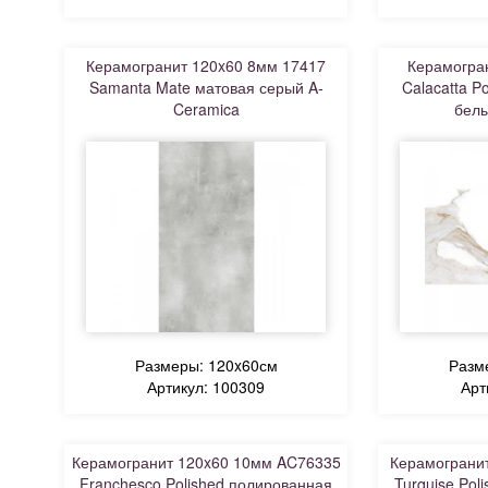
Керамогранит 120x60 8мм 17417
Керамогран
Samanta Mate матовая серый A-
Calacatta P
Ceramica
белы
Размеры: 120x60см
Разм
Артикул: 100309
Арт
Керамогранит 120x60 10мм AC76335
Керамогранит
Franchesco Polished полированная
Turquise Pol