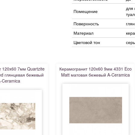
для 
Помещение
туал
Поверхность
гля
Материал
кер
Цветовой тон
сер
 120x60 7мм Quartzite
Керамогранит 120x60 9мм 4331 Eco
hed глянцевая бежевый
Matt матовая бежевый A-Ceramica
-Ceramica