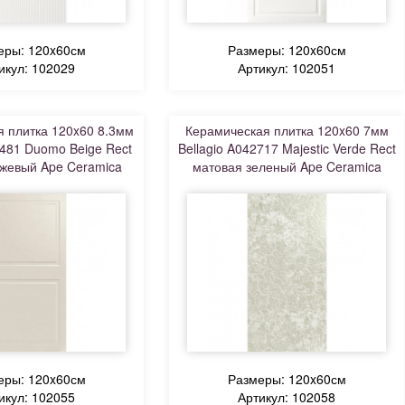
еры: 120x60см
Размеры: 120x60см
икул: 102029
Артикул: 102051
 плитка 120x60 8.3мм
Керамическая плитка 120x60 7мм
3481 Duomo Beige Rect
Bellagio A042717 Majestic Verde Rect
жевый Ape Ceramica
матовая зеленый Ape Ceramica
еры: 120x60см
Размеры: 120x60см
икул: 102055
Артикул: 102058