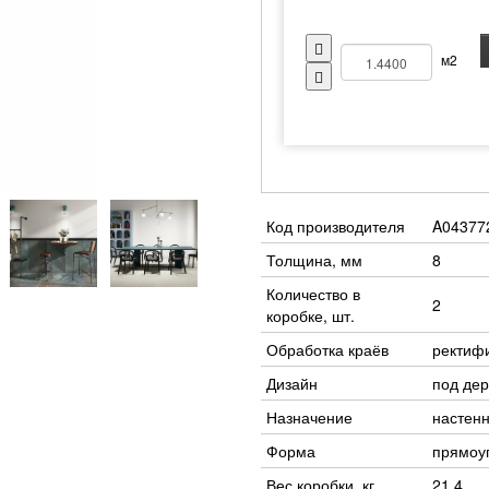
м2
Код производителя
A04377
Толщина, мм
8
Количество в
2
коробке, шт.
Обработка краёв
ректиф
Дизайн
под дер
Назначение
настен
Форма
прямоу
Вес коробки, кг
21.4