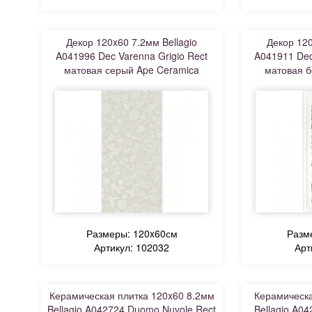
Декор 120x60 7.2мм Bellagio
Декор 120
A041996 Dec Varenna Grigio Rect
A041911 Dec
матовая серый Ape Ceramica
матовая б
Размеры: 120x60см
Разм
Артикул: 102032
Арт
Керамическая плитка 120x60 8.2мм
Керамическа
Bellagio A042724 Duomo Nuvole Rect
Bellagio A04