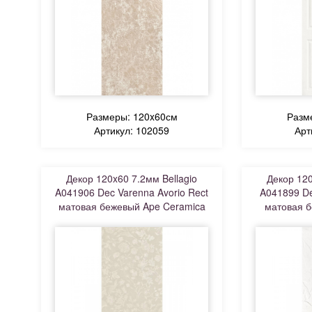
Размеры: 120x60см
Разм
Артикул: 102059
Арт
Декор 120x60 7.2мм Bellagio
Декор 120
A041906 Dec Varenna Avorio Rect
A041899 De
матовая бежевый Ape Ceramica
матовая б