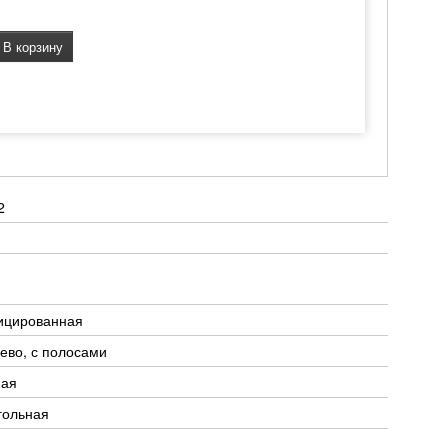
В корзину
2
ицированная
ево, с полосами
ная
гольная