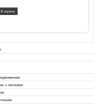
В корзину
7
ицированная
ми, с листьями
ная
гольная