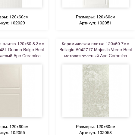
еры: 120x60см
Размеры: 120x60см
икул: 102029
Артикул: 102051
 плитка 120x60 8.3мм
Керамическая плитка 120x60 7мм
3481 Duomo Beige Rect
Bellagio A042717 Majestic Verde Rect
жевый Ape Ceramica
матовая зеленый Ape Ceramica
еры: 120x60см
Размеры: 120x60см
икул: 102055
Артикул: 102058