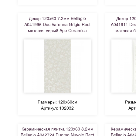
Декор 120x60 7.2мм Bellagio
Декор 120
A041996 Dec Varenna Grigio Rect
A041911 Dec
матовая серый Ape Ceramica
матовая б
Размеры: 120x60см
Разм
Артикул: 102032
Арт
Керамическая плитка 120x60 8.2мм
Керамическа
Bellagio A042724 Duomo Nuvole Rect
Bellagio A04