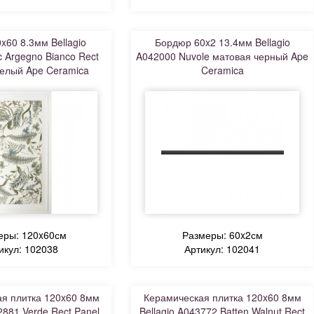
x60 8.3мм Bellagio
Бордюр 60x2 13.4мм Bellagio
 Argegno Bianco Rect
A042000 Nuvole матовая черный Ape
елый Ape Ceramica
Ceramica
еры: 120x60см
Размеры: 60x2см
икул: 102038
Артикул: 102041
я плитка 120x60 8мм
Керамическая плитка 120x60 8мм
2881 Verde Rect Panel
Bellagio A043772 Batten Walnut Rect