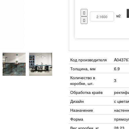
м2
Код производителя
A04376
Толщина, мм
6.9
Количество в
3
коробке, шт.
Обработка краёв
ректиф
Дизайн
с цвета
Назначение
настен
Форма
прямоу
Вес коробки, кг
28.23