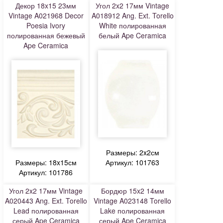
Декор 18x15 23мм
Угол 2x2 17мм Vintage
Vintage A021968 Decor
A018912 Ang. Ext. Torello
Poesia Ivory
White полированная
полированная бежевый
белый Ape Ceramica
Ape Ceramica
Размеры: 2x2см
Размеры: 18x15см
Артикул: 101763
Артикул: 101786
Угол 2x2 17мм Vintage
Бордюр 15x2 14мм
A020443 Ang. Ext. Torello
Vintage A023148 Torello
Lead полированная
Lake полированная
серый Ape Ceramica
серый Ape Ceramica