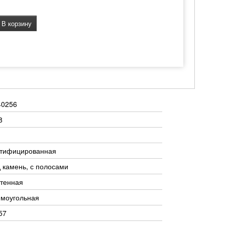
В корзину
40256
8
ктифицированная
 камень, с полосами
тенная
ямоугольная
57