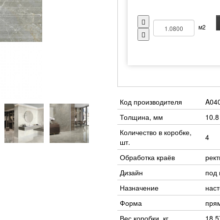
м2
Код производителя
A04
Толщина, мм
10.8
Количество в коробке,
4
шт.
Обработка краёв
рек
Дизайн
под 
Назначение
нас
Форма
пря
Вес коробки, кг
18.5