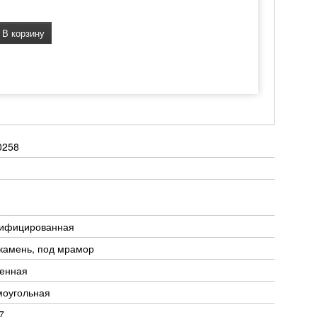
В корзину
0258
тифицированная
камень, под мрамор
тенная
моугольная
7