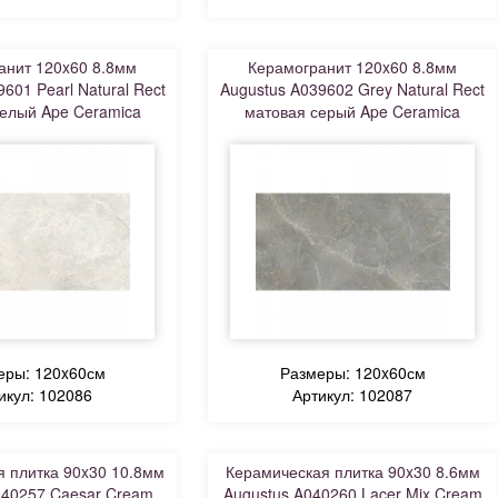
анит 120x60 8.8мм
Керамогранит 120x60 8.8мм
601 Pearl Natural Rect
Augustus A039602 Grey Natural Rect
елый Ape Ceramica
матовая серый Ape Ceramica
еры: 120x60см
Размеры: 120x60см
икул: 102086
Артикул: 102087
 плитка 90x30 10.8мм
Керамическая плитка 90x30 8.6мм
040257 Caesar Cream
Augustus A040260 Lacer Mix Cream