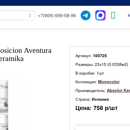
+7(909) 699-58-96
К
sicion Aventura
Артикул:
100725
eramika
Размеры: 23х15 (0.0338м2)
В коробке: 1шт
Коллекция:
Monocolor
Производитель:
Absolut Ke
Страна:
Испания
Цена:
758
р/шт