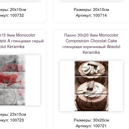
еры: 20x10см
Размеры: 20x10см
икул: 100732
Артикул: 100714
x15 9мм Monocolor
Панно 30x20 9мм Monocolor
Opio A глянцевая серый
Composicion Chocolat Cake
olut Keramika
глянцевая коричневый Absolut
Keramika
еры: 23x15см
икул: 100723
Размеры: 30x20см
Артикул: 100721