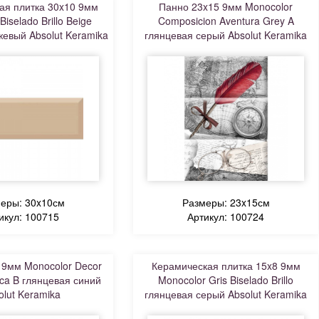
ая плитка 30x10 9мм
Панно 23x15 9мм Monocolor
iselado Brillo Beige
Composicion Aventura Grey A
жевый Absolut Keramika
глянцевая серый Absolut Keramika
еры: 30x10см
Размеры: 23x15см
икул: 100715
Артикул: 100724
 9мм Monocolor Decor
Керамическая плитка 15x8 9мм
ica B глянцевая синий
Monocolor Gris Biselado Brillo
olut Keramika
глянцевая серый Absolut Keramika