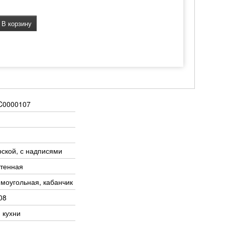
В корзину
C0000107
ской, с надписями
тенная
моугольная, кабанчик
08
 кухни