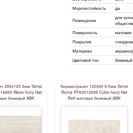
Морозостойкость
да
для кухн
Помещение
обществ
Поверхность
матовая
Покрытие
глазуров
Материал
керамог
Цветовой тон
бежевый
т 280x120 6мм Sensi
Керамогранит 120x60 8.5мм Sensi
6660 Wave Ivory Nat
Roma PF60012698 Cube Ivory Nat
овая бежевый ABK
Rett матовая бежевый ABK