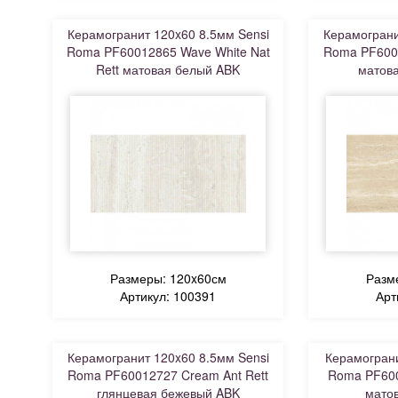
Керамогранит 120x60 8.5мм Sensi
Керамограни
Roma PF60012865 Wave White Nat
Roma PF6001
Rett матовая белый ABK
матов
Размеры: 120x60см
Разм
Артикул: 100391
Арт
Керамогранит 120x60 8.5мм Sensi
Керамограни
Roma PF60012727 Cream Ant Rett
Roma PF600
глянцевая бежевый ABK
мато