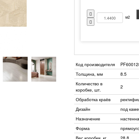
м2
Код производителя
PF60012
Толщина, мм
8.5
Количество в
2
коробке, шт.
Обработка краёв
ректифи
Дизайн
под каме
Назначение
настенна
Форма
прямоуг
Вес коробки, кг
28.8