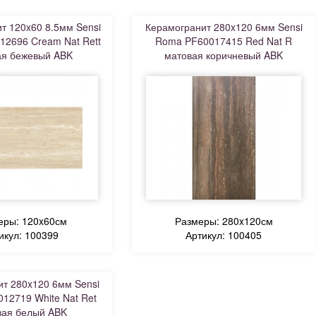
т 120x60 8.5мм Sensi
Керамогранит 280x120 6мм Sensi
2696 Cream Nat Rett
Roma PF60017415 Red Nat R
ая бежевый ABK
матовая коричневый ABK
еры: 120x60см
Размеры: 280x120см
икул: 100399
Артикул: 100405
т 280x120 6мм Sensi
12719 White Nat Ret
вая белый ABK