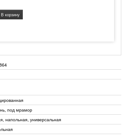
В корзину
864
цированная
нь, под мрамор
я, напольная, универсальная
ольная