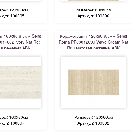
еры: 120x60см
Размеры: 80x80см
икул: 100395
Артикул: 100396
т 160x80 8.5мм Sensi
Керамогранит 120x60 8.5мм Sensi
14602 Ivory Nat Ret
Roma PF60012699 Wave Cream Nat
ая бежевый ABK
Rett матовая бежевый ABK
еры: 160x80см
Размеры: 120x60см
икул: 100397
Артикул: 100392