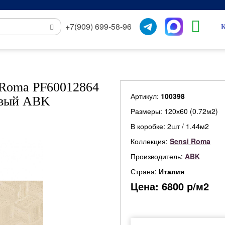
+7(909) 699-58-96
К
 Roma PF60012864
Артикул:
100398
евый ABK
Размеры: 120х60 (0.72м2)
В коробке: 2шт / 1.44м2
Коллекция:
Sensi Roma
Производитель:
ABK
Страна:
Италия
Цена:
6800
р/м2