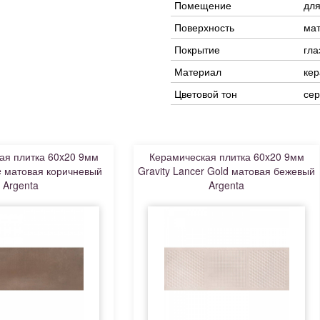
Помещение
для
Поверхность
ма
Покрытие
гла
Материал
кер
Цветовой тон
се
ая плитка 60x20 9мм
Керамическая плитка 60x20 9мм
de матовая коричневый
Gravity Lancer Gold матовая бежевый
Argenta
Argenta