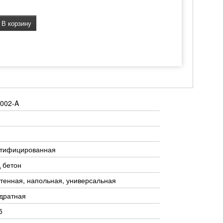
В корзину
002-A
ктифицированная
 бетон
тенная, напольная, универсальная
дратная
5