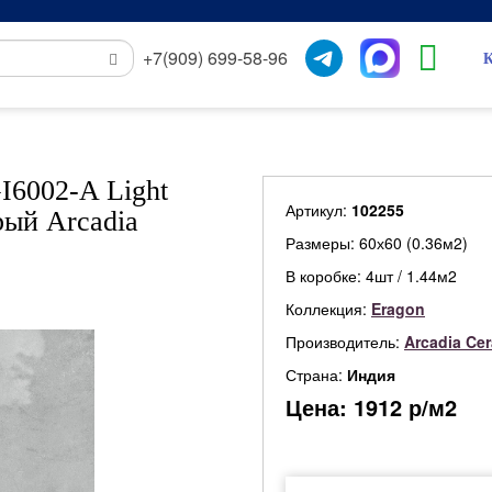
+7(909) 699-58-96
К
I6002-A Light
Артикул:
102255
рый Arcadia
Размеры: 60х60 (0.36м2)
В коробке: 4шт / 1.44м2
Коллекция:
Eragon
Производитель:
Arcadia Ce
Страна:
Индия
Цена:
1912
р/м2