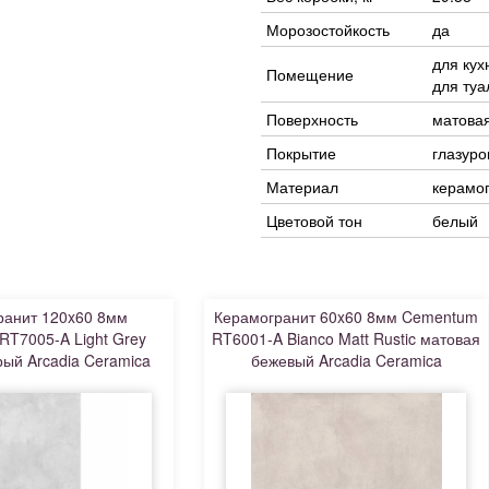
Морозостойкость
да
для кух
Помещение
для туа
Поверхность
матова
Покрытие
глазур
Материал
керамо
Цветовой тон
белый
ранит 120x60 8мм
Керамогранит 60x60 8мм Cementum
T7005-A Light Grey
RT6001-A Bianco Matt Rustic матовая
рый Arcadia Ceramica
бежевый Arcadia Ceramica