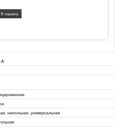
В корзину
-A
ицированная
он
ая, напольная, универсальная
гольная