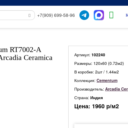
+7(909) 699-58-96
К
tum RT7002-A
Артикул:
102240
Arcadia Ceramica
Размеры: 120х60 (0.72м2)
В коробке: 2шт / 1.44м2
Коллекция:
Cementum
Производитель:
Arcadia Ce
Страна:
Индия
Цена:
1960
р/м2