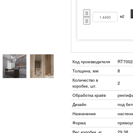
м2
Код производителя
RT7002
Толщина, мм
8
Количество в
2
коробке, шт.
Обработка краёв
ректиф
Дизайн
под бет
Назначение
настенн
Форма
прямоу
Вес коробки, кг
29.38