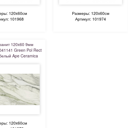
еры: 120x60см
Размеры: 120x60см
икул: 101968
Артикул: 101974
ранит 120x60 9мм
041141 Green Pol Rect
белый Ape Ceramica
еры: 120x60см