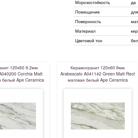
Морозостойкость
да
Помещение
для
Поверхность
ма
Материал
кер
Цветовой тон
бе
анит 120x60 9.2мм
Керамогранит 120x60 9мм
A040200 Corchia Matt
Arabescato A041142 Green Matt Rect
я белый Ape Ceramica
матовая белый Ape Ceramica