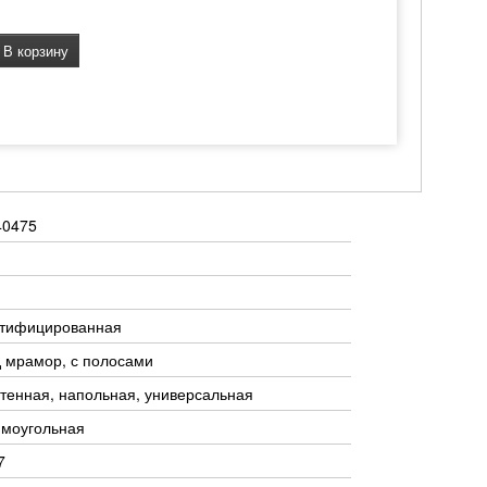
В корзину
40475
ктифицированная
 мрамор, с полосами
тенная, напольная, универсальная
ямоугольная
7