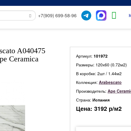
+7(909) 699-58-96
К
scato A040475
Артикул:
101972
Ape Ceramica
Размеры: 120х60 (0.72м2)
В коробке: 2шт / 1.44м2
Коллекция:
Arabescato
Производитель:
Ape Cerami
Страна:
Испания
Цена:
3192
р/м2