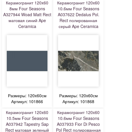
Керамогранит 120x60
Керамогранит 120x60
8мм Four Seasons
10.6мм Four Seasons
A327944 Woad Matt Rect
A037622 Dedalus Pol.
матовая синий Ape
Rect полированная
Ceramica
серый Ape Ceramica
Размеры: 120x60см
Размеры: 120x60см
Артикул: 101866
Артикул: 101868
Керамогранит 120x60
Керамогранит 120x60
10.5мм Four Seasons
10.6мм Four Seasons
A037942 Tapestry Sap
A037933 Fior Di Pesco
Rect матовая зеленый
Pol Rect полированная