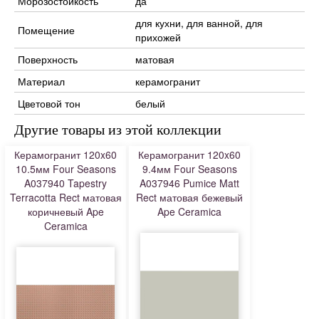
Морозостойкость
да
для кухни, для ванной, для
Помещение
прихожей
Поверхность
матовая
Материал
керамогранит
Цветовой тон
белый
Другие товары из этой коллекции
Керамогранит 120x60
Керамогранит 120x60
10.5мм Four Seasons
9.4мм Four Seasons
A037940 Tapestry
A037946 Pumice Matt
Terracotta Rect матовая
Rect матовая бежевый
коричневый Ape
Ape Ceramica
Ceramica