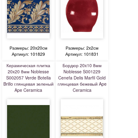
Размеры: 20x20см
Размеры: 2x2см
Артикул: 101829
Артикул: 101831
Керамическая плитка
Бордюр 20x10 8мм
20x20 8мм Noblesse
Noblesse S001229
S002057 Verde Botella
Cenefa Delis Marfil Gold
Brillo глянцевая зеленый
глянцевая бежевый Ape
Ape Ceramica
Ceramica