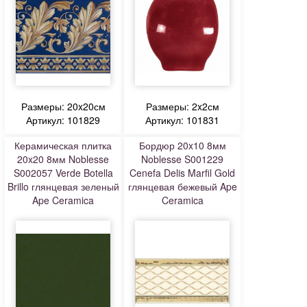
Размеры: 20x20см
Размеры: 2x2см
Артикул: 101829
Артикул: 101831
Керамическая плитка
Бордюр 20x10 8мм
20x20 8мм Noblesse
Noblesse S001229
S002057 Verde Botella
Cenefa Delis Marfil Gold
Brillo глянцевая зеленый
глянцевая бежевый Ape
Ape Ceramica
Ceramica