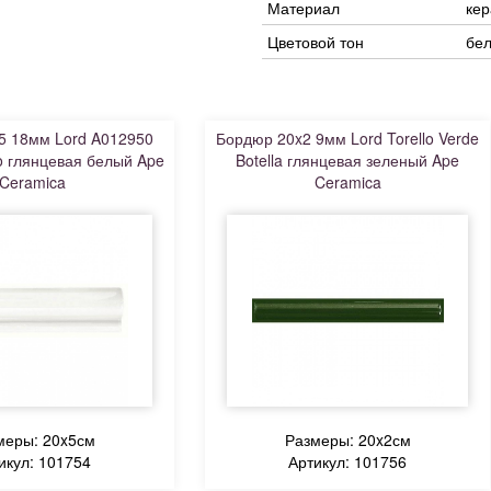
Материал
ке
Цветовой тон
бе
5 18мм Lord A012950
Бордюр 20x2 9мм Lord Torello Verde
o глянцевая белый Ape
Botella глянцевая зеленый Ape
Ceramica
Ceramica
меры: 20x5см
Размеры: 20x2см
икул: 101754
Артикул: 101756