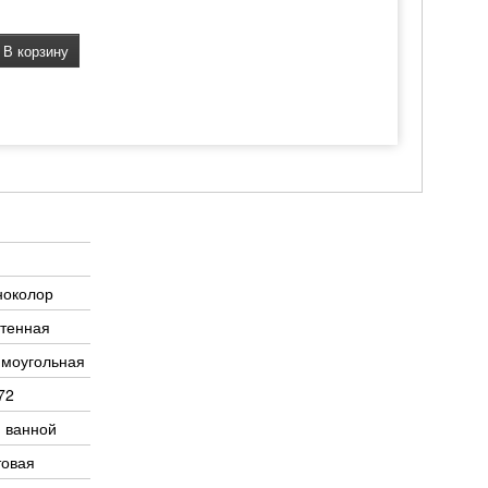
В корзину
ноколор
тенная
ямоугольная
72
 ванной
товая