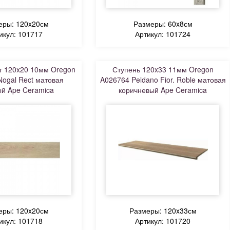
еры: 120x20см
Размеры: 60x8см
икул: 101717
Артикул: 101724
т 120x20 10мм Oregon
Ступень 120x33 11мм Oregon
ogal Rect матовая
A026764 Peldano Fior. Roble матовая
й Ape Ceramica
коричневый Ape Ceramica
еры: 120x20см
Размеры: 120x33см
икул: 101718
Артикул: 101720