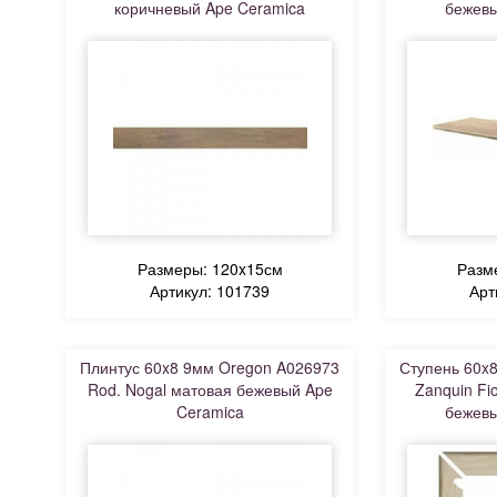
коричневый Ape Ceramica
бежевы
Размеры: 120x15см
Разм
Артикул: 101739
Арт
Плинтус 60x8 9мм Oregon A026973
Ступень 60x
Rod. Nogal матовая бежевый Ape
Zanquin Fio
Ceramica
бежевы