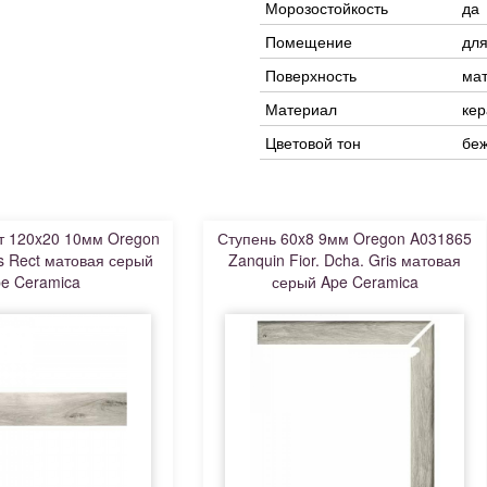
Морозостойкость
да
Помещение
для
Поверхность
ма
Материал
кер
Цветовой тон
бе
т 120x20 10мм Oregon
Ступень 60x8 9мм Oregon A031865
s Rect матовая серый
Zanquin Fior. Dcha. Gris матовая
e Ceramica
серый Ape Ceramica