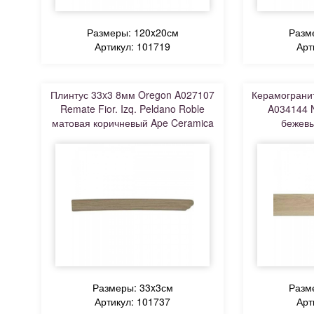
Размеры: 120x20см
Разм
Артикул: 101719
Арт
Плинтус 33x3 8мм Oregon A027107
Керамограни
Remate Fior. Izq. Peldano Roble
A034144 N
матовая коричневый Ape Ceramica
бежевы
Размеры: 33x3см
Разм
Артикул: 101737
Арт