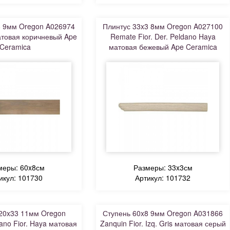
8 9мм Oregon A026974
Плинтус 33x3 8мм Oregon A027100
атовая коричневый Ape
Remate Fior. Der. Peldano Haya
Ceramica
матовая бежевый Ape Ceramica
меры: 60x8см
Размеры: 33x3см
икул: 101730
Артикул: 101732
20x33 11мм Oregon
Ступень 60x8 9мм Oregon A031866
ano Fior. Haya матовая
Zanquin Fior. Izq. Gris матовая серый