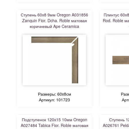
Ступень 60x8 9мм Oregon A031856
Плинтус 60x
Zanquin Fior. Dcha. Roble матовая
Rod. Roble м
коричневый Ape Ceramica
Размеры: 60x8см
Раз
Артикул: 101723
Арт
Подступенок 120x15 10мм Oregon
Ступень 1
A027484 Tabica Fior. Roble матовая
A026761 Peld