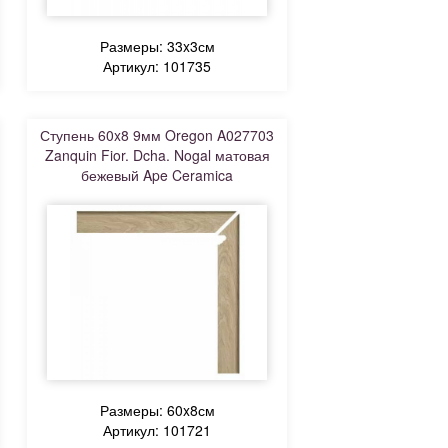
Размеры: 33x3см
Артикул: 101735
Ступень 60x8 9мм Oregon A027703
Zanquin Fior. Dcha. Nogal матовая
бежевый Ape Ceramica
Размеры: 60x8см
Артикул: 101721