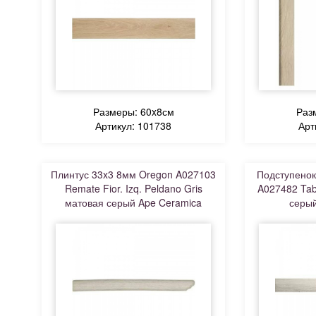
Размеры: 60x8см
Раз
Артикул: 101738
Арт
Плинтус 33x3 8мм Oregon A027103
Подступенок
Remate Fior. Izq. Peldano Gris
A027482 Tabi
матовая серый Ape Ceramica
серый