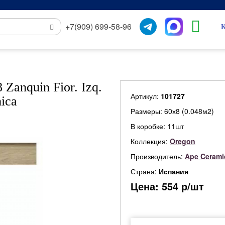
+7(909) 699-58-96
К
Zanquin Fior. Izq.
Артикул:
101727
ica
Размеры: 60х8 (0.048м2)
В коробке: 11шт
Коллекция:
Oregon
Производитель:
Ape Cerami
Страна:
Испания
Цена:
554
р/шт