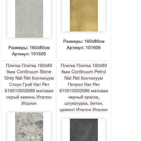
Размеры: 160x80см
Размеры: 160x80см
Артикул: 101606
Артикул: 101605
Плитка Плитка 160x80
Плитка Плитка 160x80
9мм Continuum Stone
9мм Continuum Petrol
Grey Nat Ret Континуум
Nat Ret Континуум
Стоун Грэй Нат Рет
Петрол Нат Рет
610010002688 матовая
610010002686 матовая
серый камень Италон
черный краска,
Италон
штукатурка, бетон,
цемент Италон Италон