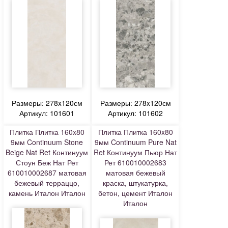
Размеры: 278x120см
Размеры: 278x120см
Артикул: 101601
Артикул: 101602
Плитка Плитка 160x80
Плитка Плитка 160x80
9мм Continuum Stone
9мм Continuum Pure Nat
Beige Nat Ret Континуум
Ret Континуум Пьюр Нат
Стоун Беж Нат Рет
Рет 610010002683
610010002687 матовая
матовая бежевый
бежевый терраццо,
краска, штукатурка,
камень Италон Италон
бетон, цемент Италон
Италон