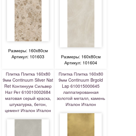
Размеры: 160x80см
Артикул: 101603
Размеры: 160x80см
Артикул: 101604
Плитка Плитка 160x80
Плитка Плитка 160x80
9мм Continuum Silver Nat
9мм Continuum Brgold
Ret Континуум Сильвер
Lap 610015000645
Нат Рет 610010002684
лаппатированная
матовая серый краска,
золотой металл, камень
штукатурка, бетон,
Италон Италон
цемент Италон Италон