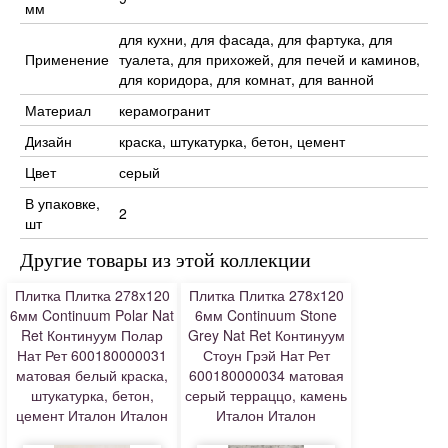
мм
для кухни, для фасада, для фартука, для
Применение
туалета, для прихожей, для печей и каминов,
для коридора, для комнат, для ванной
Материал
керамогранит
Дизайн
краска, штукатурка, бетон, цемент
Цвет
серый
В упаковке,
2
шт
Другие товары из этой коллекции
Плитка Плитка 278x120
Плитка Плитка 278x120
6мм Continuum Polar Nat
6мм Continuum Stone
Ret Континуум Полар
Grey Nat Ret Континуум
Нат Рет 600180000031
Стоун Грэй Нат Рет
матовая белый краска,
600180000034 матовая
штукатурка, бетон,
серый терраццо, камень
цемент Италон Италон
Италон Италон