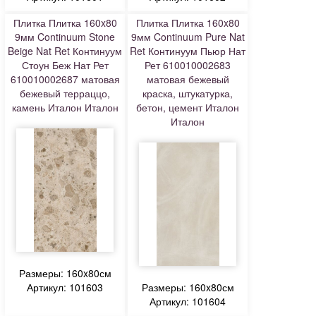
Плитка Плитка 160x80
Плитка Плитка 160x80
9мм Continuum Stone
9мм Continuum Pure Nat
Beige Nat Ret Континуум
Ret Континуум Пьюр Нат
Стоун Беж Нат Рет
Рет 610010002683
610010002687 матовая
матовая бежевый
бежевый терраццо,
краска, штукатурка,
камень Италон Италон
бетон, цемент Италон
Италон
Размеры: 160x80см
Артикул: 101603
Размеры: 160x80см
Артикул: 101604