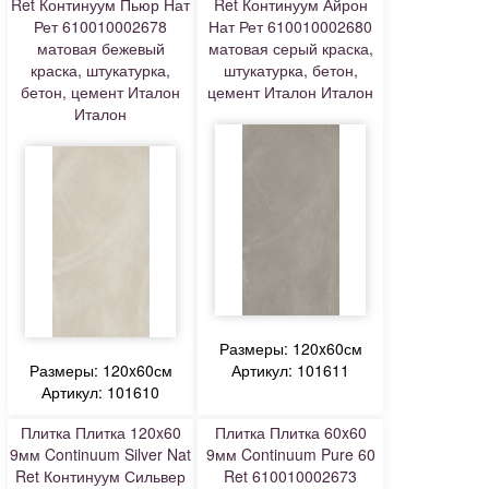
Ret Континуум Пьюр Нат
Ret Континуум Айрон
Рет 610010002678
Нат Рет 610010002680
матовая бежевый
матовая серый краска,
краска, штукатурка,
штукатурка, бетон,
бетон, цемент Италон
цемент Италон Италон
Италон
Размеры: 120x60см
Размеры: 120x60см
Артикул: 101611
Артикул: 101610
Плитка Плитка 120x60
Плитка Плитка 60x60
9мм Continuum Silver Nat
9мм Continuum Pure 60
Ret Континуум Сильвер
Ret 610010002673