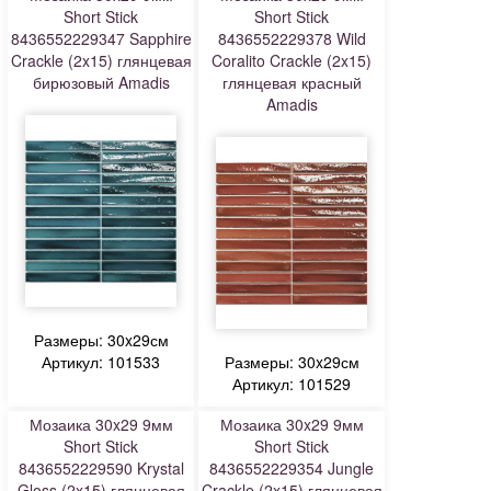
Short Stick
Short Stick
8436552229347 Sapphire
8436552229378 Wild
Crackle (2x15) глянцевая
Coralito Crackle (2x15)
бирюзовый Amadis
глянцевая красный
Amadis
Размеры: 30x29см
Артикул: 101533
Размеры: 30x29см
Артикул: 101529
Мозаика 30x29 9мм
Мозаика 30x29 9мм
Short Stick
Short Stick
8436552229590 Krystal
8436552229354 Jungle
Gloss (2x15) глянцевая
Crackle (2x15) глянцевая