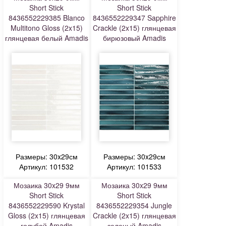
Short Stick
Short Stick
8436552229385 Blanco
8436552229347 Sapphire
Multitono Gloss (2x15)
Crackle (2x15) глянцевая
глянцевая белый Amadis
бирюзовый Amadis
Размеры: 30x29см
Размеры: 30x29см
Артикул: 101532
Артикул: 101533
Мозаика 30x29 9мм
Мозаика 30x29 9мм
Short Stick
Short Stick
8436552229590 Krystal
8436552229354 Jungle
Gloss (2x15) глянцевая
Crackle (2x15) глянцевая
голубой Amadis
зеленый Amadis