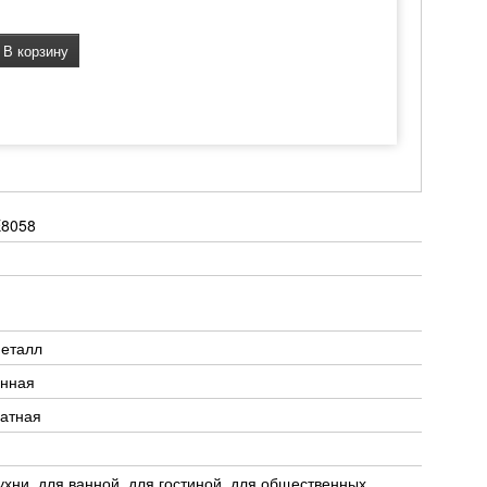
В корзину
8058
металл
енная
ратная
ухни, для ванной, для гостиной, для общественных