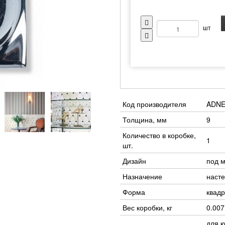
шт
Код производителя
ADNE
Толщина, мм
9
Количество в коробке,
1
шт.
Дизайн
под 
Назначение
наст
Форма
квад
Вес коробки, кг
0.007
для к