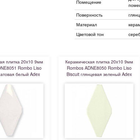
Помещение
поме
Поверхность
глян
Материал
кера
Цветовой тон
сере
ая плитка 20x10 9мм
Керамическая плитка 20x10 9мм
NE8051 Rombo Liso
Rombos ADNE8050 Rombo Liso
матовая белый Adex
Biscuit глянцевая зеленый Adex