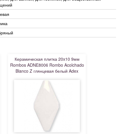
щений
цевая
мика
бряный
Керамическая плитка 20x10 9мм
Rombos ADNE8006 Rombo Acolchado
Blanco Z глянцевая белый Adex