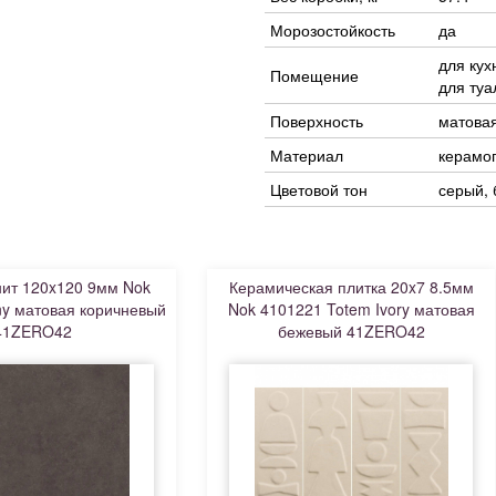
Морозостойкость
да
для кух
Помещение
для туа
Поверхность
матова
Материал
керамо
Цветовой тон
серый,
ит 120x120 9мм Nok
Керамическая плитка 20x7 8.5мм
y матовая коричневый
Nok 4101221 Totem Ivory матовая
41ZERO42
бежевый 41ZERO42