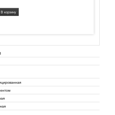
В корзину
8
ицированная
ментом
ная
тная