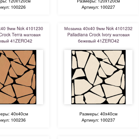
ры: 120x120см
Размеры: 120x120см
икул: 100226
Артикул: 100227
x40 9мм Nok 4101230
Мозаика 40x40 9мм Nok 4101232
 Crock Terra матовая
Palladiana Crock Ivory матовая
евый 41ZERO42
бежевый 41ZERO42
еры: 40x40см
Размеры: 40x40см
икул: 100236
Артикул: 100237