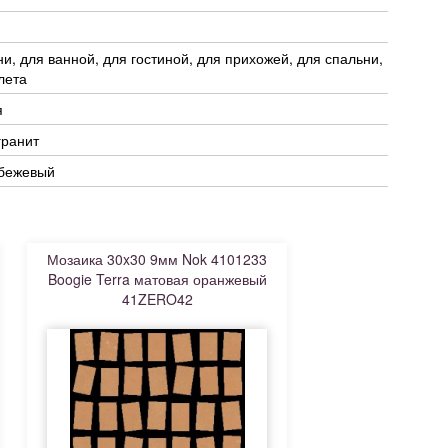
ни, для ванной, для гостиной, для прихожей, для спальни,
лета
я
гранит
 бежевый
Мозаика 30x30 9мм Nok 4101233
Boogie Terra матовая оранжевый
41ZERO42