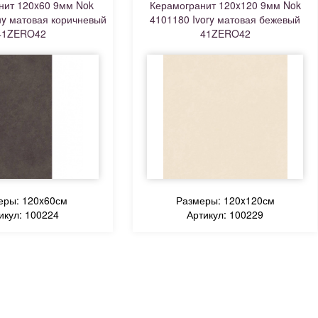
нит 120x60 9мм Nok
Керамогранит 120x120 9мм Nok
y матовая коричневый
4101180 Ivory матовая бежевый
41ZERO42
41ZERO42
еры: 120x60см
Размеры: 120x120см
икул: 100224
Артикул: 100229