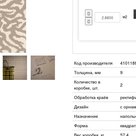
м2
Код производителя
410118
Толщина, мм
9
Количество в
2
коробке, шт.
Обработка краёв
ректиф
Дизайн
с орна
Назначение
наполь
Форма
квадра
Вес коробки, кг
57.4