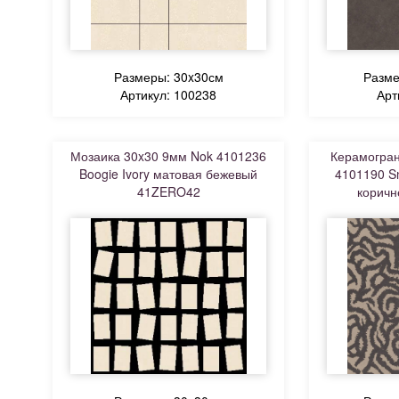
Размеры: 30x30см
Разме
Артикул: 100238
Арт
Мозаика 30x30 9мм Nok 4101236
Керамогран
Boogie Ivory матовая бежевый
4101190 S
41ZERO42
корич