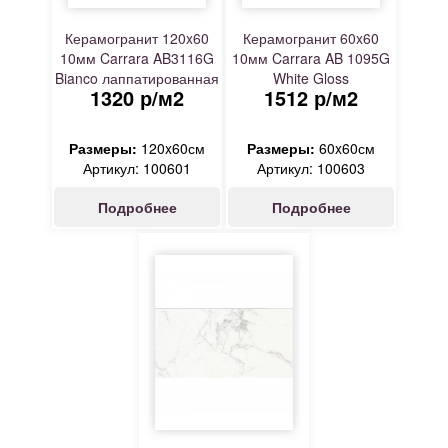
Керамогранит 120x60
Керамогранит 60x60
10мм Carrara AB3116G
10мм Carrara AB 1095G
Bianco лаппатированная
White Gloss
1320 р/м2
1512 р/м2
белый Absolut Gres
полированная белый
Absolut Gres
Размеры:
120x60см
Размеры:
60x60см
Артикул: 100601
Артикул: 100603
Подробнее
Подробнее