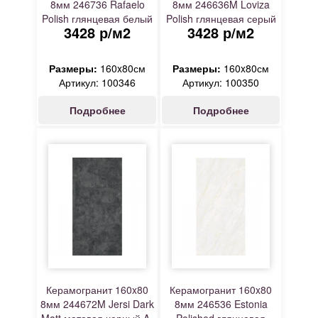
8мм 246736 Rafaelo
8мм 246636M Loviza
Polish глянцевая белый
Polish глянцевая серый
3428 р/м2
3428 р/м2
A-Ceramica
A-Ceramica
Размеры:
160x80см
Размеры:
160x80см
Артикул: 100346
Артикул: 100350
Подробнее
Подробнее
Керамогранит 160x80
Керамогранит 160x80
8мм 244672M Jersi Dark
8мм 246536 Estonia