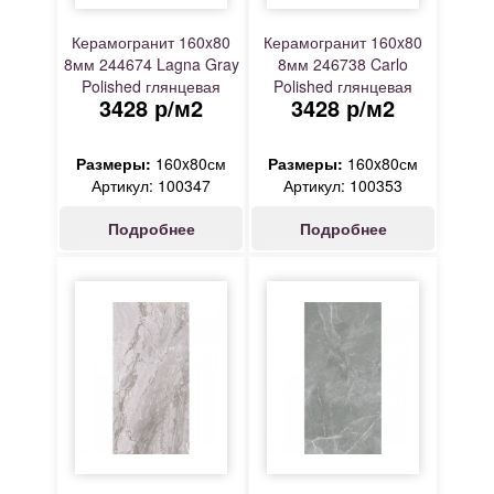
Керамогранит 160x80
Керамогранит 160x80
8мм 244674 Lagna Gray
8мм 246738 Carlo
Polished глянцевая
Polished глянцевая
3428 р/м2
3428 р/м2
серый A-Ceramica
белый A-Ceramica
Размеры:
160x80см
Размеры:
160x80см
Артикул: 100347
Артикул: 100353
Подробнее
Подробнее