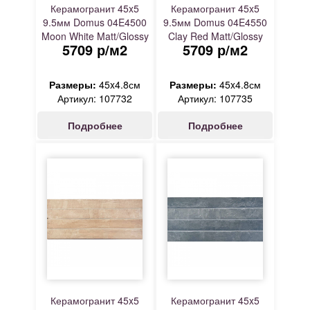
Керамогранит 45x5
Керамогранит 45x5
9.5мм Domus 04E4500
9.5мм Domus 04E4550
Moon White Matt/Glossy
Clay Red Matt/Glossy
5709 р/м2
5709 р/м2
глянцевая белый Elios
глянцевая коричневый
Elios
Размеры:
45x4.8см
Размеры:
45x4.8см
Артикул: 107732
Артикул: 107735
Подробнее
Подробнее
Керамогранит 45x5
Керамогранит 45x5