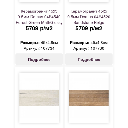
Керамогранит 45x5
Керамогранит 45x5
9.5мм Domus 04E4540
9.5мм Domus 04E4520
Forest Green Matt/Glossy
Sandstone Beige
5709 р/м2
5709 р/м2
глянцевая серый Elios
Matt/Glossy глянцевая
бежевый Elios
Размеры:
45x4.8см
Размеры:
45x4.8см
Артикул: 107734
Артикул: 107730
Подробнее
Подробнее