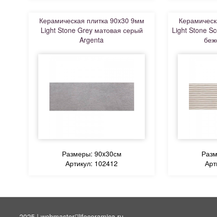
Керамическая плитка 90x30 9мм
Керамическ
Light Stone Grey матовая серый
Light Stone S
Argenta
беж
Размеры: 90x30см
Разм
Артикул: 102412
Арт
2025 | webmaster
lifeceramica.ru