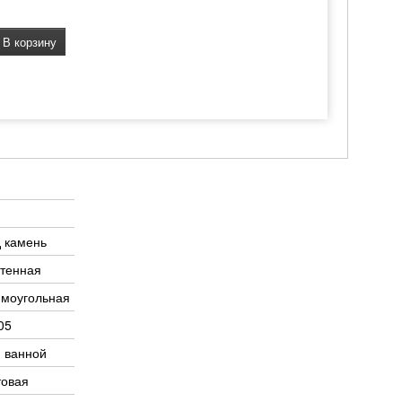
В корзину
 камень
тенная
ямоугольная
05
 ванной
товая