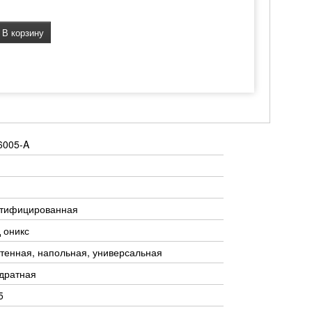
В корзину
6005-A
ктифицированная
 оникс
тенная, напольная, универсальная
дратная
5