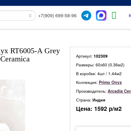
+7(909) 699-58-96
К
nyx RT6005-A Grey
Артикул:
102309
 Ceramica
Размеры: 60х60 (0.36м2)
В коробке: 4шт / 1.44м2
Коллекция:
Primo Onyx
Производитель:
Arcadia Ce
Страна:
Индия
Цена:
1592
р/м2