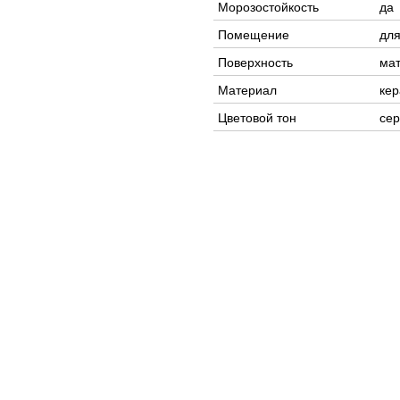
Морозостойкость
да
Помещение
для
Поверхность
ма
Материал
кер
Цветовой тон
се