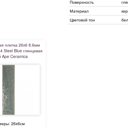
Поверхность
гля
Материал
ке
Цветовой тон
бе
я плитка 26x6 8.6мм
4 Steel Blue глянцевая
 Ape Ceramica
меры: 26x6см