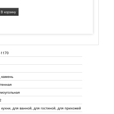
В корзину
41170
 камень
тенная
ямоугольная
2
 кухни, для ванной, для гостиной, для прихожей