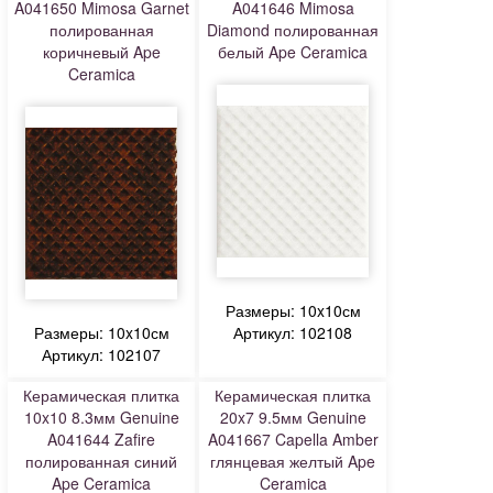
A041650 Mimosa Garnet
A041646 Mimosa
полированная
Diamond полированная
коричневый Ape
белый Ape Ceramica
Ceramica
Размеры: 10x10см
Размеры: 10x10см
Артикул: 102108
Артикул: 102107
Керамическая плитка
Керамическая плитка
10x10 8.3мм Genuine
20x7 9.5мм Genuine
A041644 Zafire
A041667 Capella Amber
полированная синий
глянцевая желтый Ape
Ape Ceramica
Ceramica