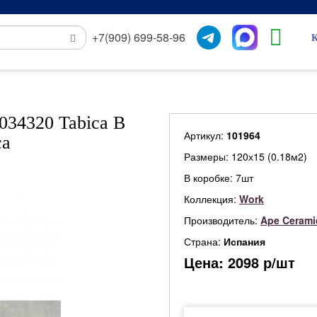
+7(909) 699-58-96
К
034320 Tabica B
Артикул:
101964
ca
Размеры: 120х15 (0.18м2)
В коробке: 7шт
Коллекция:
Work
Производитель:
Ape Cerami
Страна:
Испания
Цена:
2098
р/шт