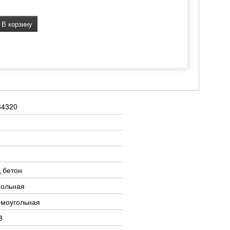
В корзину
34320
 бетон
польная
ямоугольная
8