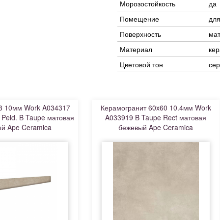
Морозостойкость
да
Помещение
для
Поверхность
ма
Материал
кер
Цветовой тон
се
3 10мм Work A034317
Керамогранит 60x60 10.4мм Work
 Peld. B Taupe матовая
A033919 B Taupe Rect матовая
й Ape Ceramica
бежевый Ape Ceramica