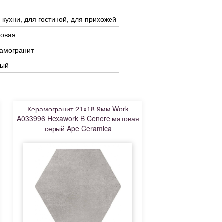
 кухни, для гостиной, для прихожей
товая
амогранит
рый
Керамогранит 21x18 9мм Work
A033996 Hexawork B Cenere матовая
серый Ape Ceramica