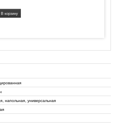
В корзину
цированная
н
я, напольная, универсальная
ая