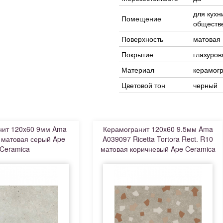
для кухн
Помещение
обществ
Поверхность
матовая
Покрытие
глазуров
Материал
керамог
Цветовой тон
черный
нит 120x60 9мм Ama
Керамогранит 120x60 9.5мм Ama
t матовая серый Ape
A039097 Ricetta Tortora Rect. R10
Ceramica
матовая коричневый Ape Ceramica