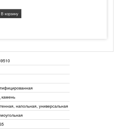
В корзину
39510
ктифицированная
 камень
тенная, напольная, универсальная
ямоугольная
65