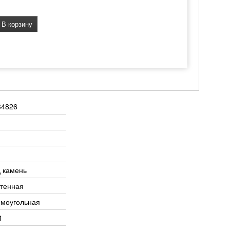
В корзину
34826
 камень
тенная
ямоугольная
1