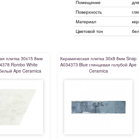
Помещение
для
Поверхность
гля
Материал
ке
Цветовой тон
бе
ая плитка 30x15 8мм
Керамическая плитка 30x8 8мм Snap
4378 Rombo White
A034373 Blue глянцевая голубой Ape
белый Ape Ceramica
Ceramica