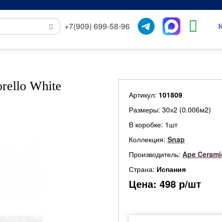
+7(909) 699-58-96
К
rello White
Артикул:
101809
Размеры: 30х2 (0.006м2)
В коробке: 1шт
Коллекция:
Snap
Производитель:
Ape Cerami
Страна:
Испания
Цена:
498
р/шт