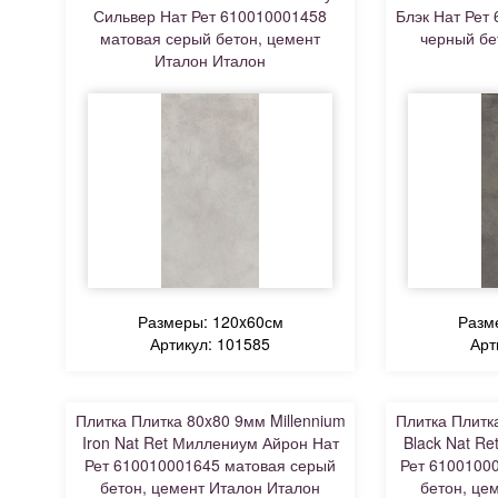
Сильвер Нат Рет 610010001458
Блэк Нат Рет
матовая серый бетон, цемент
черный бе
Италон Италон
Размеры: 120x60см
Разм
Артикул: 101585
Арт
Плитка Плитка 80x80 9мм Millennium
Плитка Плитк
Iron Nat Ret Миллениум Айрон Нат
Black Nat R
Рет 610010001645 матовая серый
Рет 6100100
бетон, цемент Италон Италон
бетон, це