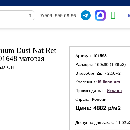
+7(909) 699-58-96
К
ium Dust Nat Ret
Артикул:
101598
01648 матовая
Размеры: 160х80 (1.28м2)
талон
В коробке: 2шт / 2.56м2
Коллекция:
Millennium
Производитель:
Италон
Страна:
Россия
Цена:
4882
р/м2
Доступно для заказа 11.52м