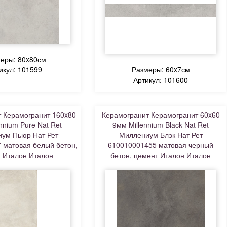
еры: 80x80см
икул: 101599
Размеры: 60x7см
Артикул: 101600
 Керамогранит 160x80
Керамогранит Керамогранит 60x60
nnium Pure Nat Ret
9мм Millennium Black Nat Ret
ум Пьюр Нат Рет
Миллениум Блэк Нат Рет
 матовая белый бетон,
610010001455 матовая черный
 Италон Италон
бетон, цемент Италон Италон