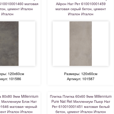
 610010001460 матовая
Айрон Нат Рет 610010001459
тон, цемент Италон
матовая серый бетон, цемент
Италон
Италон Италон
еры: 120x60см
Размеры: 120x60см
икул: 101586
Артикул: 101587
а 80x80 9мм Millennium
Плитка Плитка 60x60 9мм Millennium
et Миллениум Блэк Нат
Pure Nat Ret Миллениум Пьюр Нат
01646 матовая черный
Рет 610010001451 матовая белый
мент Италон Италон
бетон, цемент Италон Италон