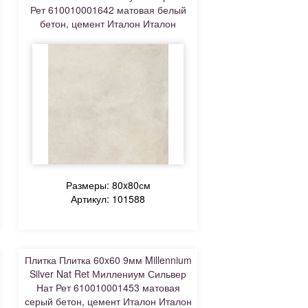
Рет 610010001642 матовая белый
бетон, цемент Италон Италон
Размеры: 80x80см
Артикул: 101588
Плитка Плитка 60x60 9мм Millennium
Silver Nat Ret Миллениум Сильвер
Нат Рет 610010001453 матовая
серый бетон, цемент Италон Италон