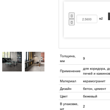
м2
Толщина,
9
мм
для коридора, д
Применение
печей и каминов
Материал
керамогранит
Дизайн
бетон, цемент
Цвет
бежевый
В упаковке,
2
шт