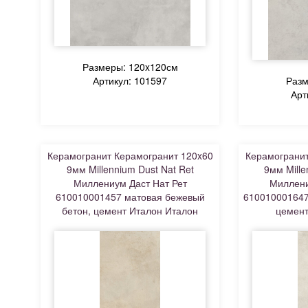
Размеры: 120x120см
Артикул: 101597
Разм
Арт
Керамогранит Керамогранит 120x60
Керамогранит
9мм Millennium Dust Nat Ret
9мм Mille
Миллениум Даст Нат Рет
Миллени
610010001457 матовая бежевый
610010001647
бетон, цемент Италон Италон
цемент