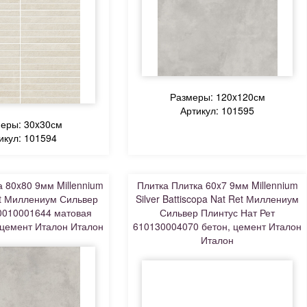
Размеры: 120x120см
Артикул: 101595
еры: 30x30см
икул: 101594
а 80x80 9мм Millennium
Плитка Плитка 60x7 9мм Millennium
Ret Миллениум Сильвер
Silver Battiscopa Nat Ret Миллениум
0010001644 матовая
Сильвер Плинтус Нат Рет
 цемент Италон Италон
610130004070 бетон, цемент Италон
Италон