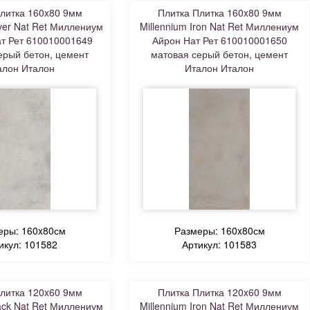
литка 160x80 9мм
Плитка Плитка 160x80 9мм
lver Nat Ret Миллениум
Millennium Iron Nat Ret Миллениум
т Рет 610010001649
Айрон Нат Рет 610010001650
ерый бетон, цемент
матовая серый бетон, цемент
алон Италон
Италон Италон
еры: 160x80см
Размеры: 160x80см
икул: 101582
Артикул: 101583
литка 120x60 9мм
Плитка Плитка 120x60 9мм
lack Nat Ret Миллениум
Millennium Iron Nat Ret Миллениум