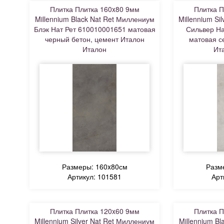
Плитка Плитка 160x80 9мм
Плитка П
Millennium Black Nat Ret Миллениум
Millennium Si
Блэк Нат Рет 610010001651 матовая
Сильвер На
черный бетон, цемент Италон
матовая с
Италон
Ит
Размеры: 160x80см
Разм
Артикул: 101581
Арт
Плитка Плитка 120x60 9мм
Плитка П
Millennium Silver Nat Ret Миллениум
Millennium B