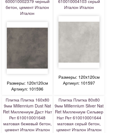
600010002379 черный
610010004103 серый
бетон, цемент Италон
Италон Италон
Италон
Размеры: 120x120см
Размеры: 120x120см
Артикул: 101597
Артикул: 101596
Плитка Плитка 160x80
Плитка Плитка 80x80
9мм Millennium Dust Nat
9мм Millennium Silver Nat
Ret Миллениум Даст Нат
Ret Миллениум Сильвер
Рет 610010001648
Нат Рет 610010001644
матовая бежевый бетон,
матовая серый бетон,
цемент Италон Италон
цемент Италон Италон