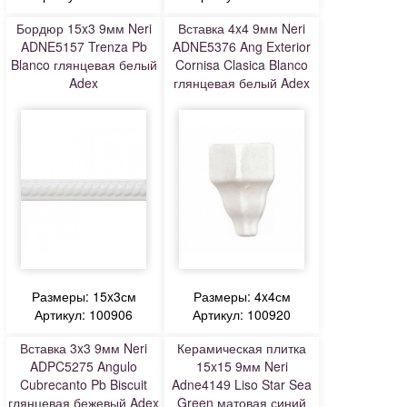
Бордюр 15x3 9мм Neri
Вставка 4x4 9мм Neri
ADNE5157 Trenza Pb
ADNE5376 Ang Exterior
Blanco глянцевая белый
Cornisa Clasica Blanco
Adex
глянцевая белый Adex
Размеры: 15x3см
Размеры: 4x4см
Артикул: 100906
Артикул: 100920
Вставка 3x3 9мм Neri
Керамическая плитка
ADPC5275 Angulo
15x15 9мм Neri
Cubrecanto Pb Biscuit
Adne4149 Liso Star Sea
глянцевая бежевый Adex
Green матовая синий