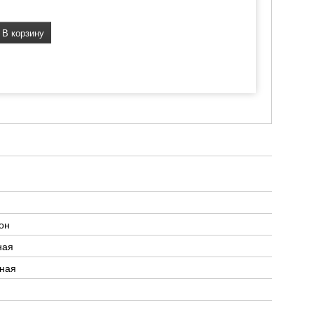
В корзину
он
ная
тная