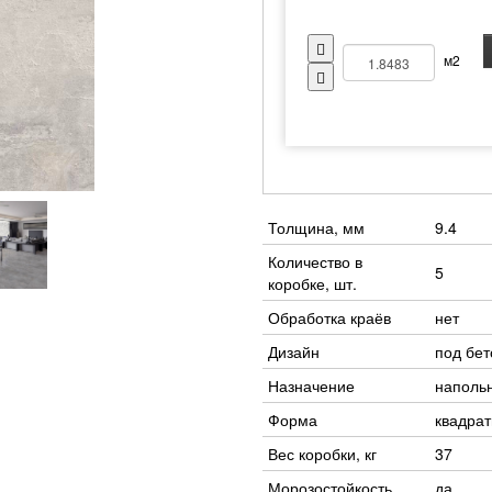
м2
Толщина, мм
9.4
Количество в
5
коробке, шт.
Обработка краёв
нет
Дизайн
под бет
Назначение
наполь
Форма
квадра
Вес коробки, кг
37
Морозостойкость
да