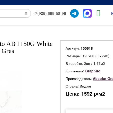
+7(909) 699-58-96
К
to AB 1150G White
Артикул:
100618
 Gres
Размеры: 120х60 (0.72м2)
В коробке: 2шт / 1.44м2
Коллекция:
Graphito
Производитель:
Absolut Gr
Страна:
Индия
Цена:
1592
р/м2