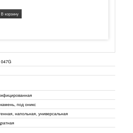
В корзину
1047G
тифицированная
 камень, под оникс
тенная, напольная, универсальная
дратная