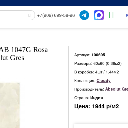
+7(909) 699-58-96
К
 AB 1047G Rosa
Артикул:
100605
lut Gres
Размеры: 60х60 (0.36м2)
В коробке: 4шт / 1.44м2
Коллекция:
Cloudy
Производитель:
Absolut Gr
Страна:
Индия
Цена:
1944
р/м2