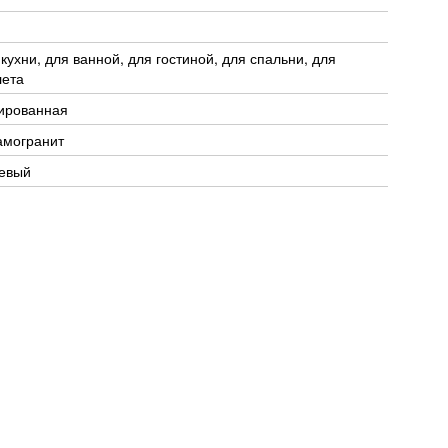
 кухни, для ванной, для гостиной, для спальни, для
лета
ированная
амогранит
евый