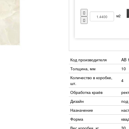
м2
Код производителя
AB 
Толщина, мм
10
Количество в коробке,
4
шт.
Обработка краёв
рек
Дизайн
под
Назначение
нас
Форма
ква
Вес коробки, кг
30