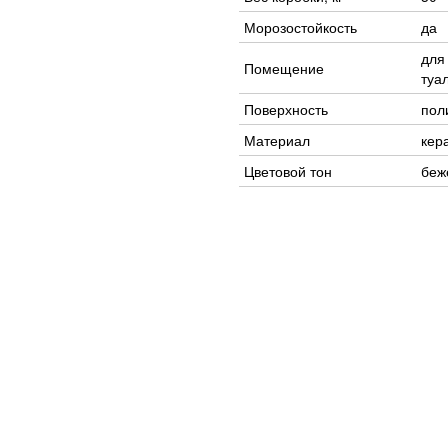
Морозостойкость
да
для
Помещение
туа
Поверхность
пол
Материал
кер
Цветовой тон
беж