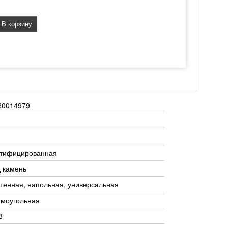
В корзину
60014979
ктифицированная
 камень
тенная, напольная, универсальная
ямоугольная
8