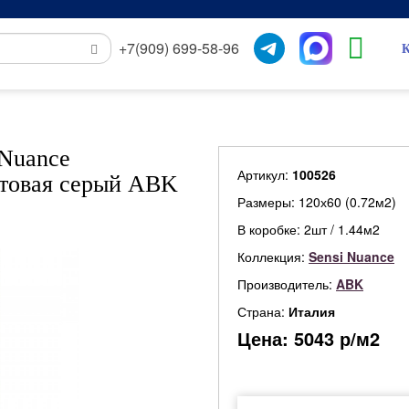
+7(909) 699-58-96
К
 Nuance
Артикул:
100526
матовая серый ABK
Размеры: 120х60 (0.72м2)
В коробке: 2шт / 1.44м2
Коллекция:
Sensi Nuance
Производитель:
ABK
Страна:
Италия
Цена:
5043
р/м2