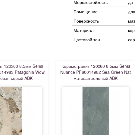
Морозостойкость
да
Помещение
для
Поверхность
ма
Материал
кер
Цветовой тон
се
т 120x60 8.5мм Sensi
Керамогранит 120x60 8.5мм Sensi
014983 Patagonia Wow
Nuance PF60014982 Sea Green Nat
товая серый ABK
матовая зеленый ABK