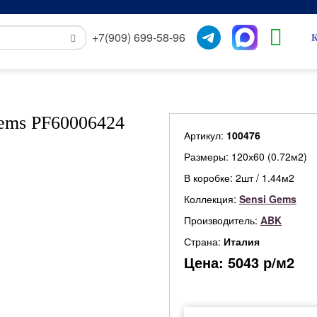
+7(909) 699-58-96
К
Gems PF60006424
Артикул:
100476
Размеры: 120х60 (0.72м2)
В коробке: 2шт / 1.44м2
Коллекция:
Sensi Gems
Производитель:
ABK
Страна:
Италия
Цена:
5043
р/м2