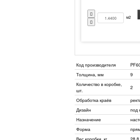
м2
Код производителя
PF6
Толщина, мм
9
Количество в коробке,
2
шт.
Обработка краёв
рек
Дизайн
под 
Назначение
наст
Форма
пря
Вес коробки, кг
28.8