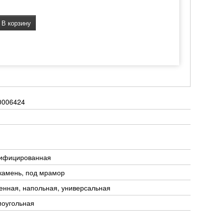
В корзину
0006424
тифицированная
камень, под мрамор
енная, напольная, универсальная
моугольная