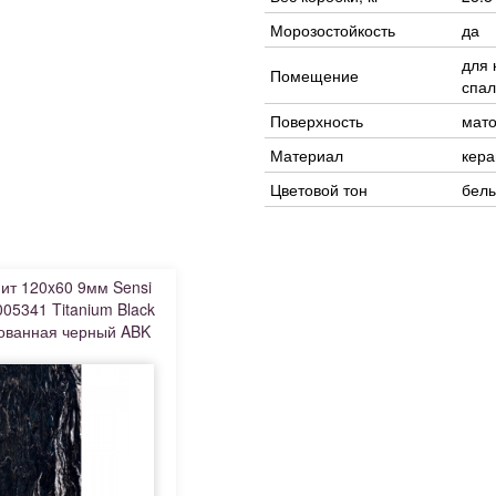
Морозостойкость
да
для 
Помещение
спал
Поверхность
мато
Материал
кера
Цветовой тон
бел
ит 120x60 9мм Sensi
5341 Titanium Black
ованная черный ABK