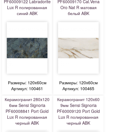
PF60009122 Labradorite
PF60009170 Cal.Vena
Lux R полированная
Oro Nat R матовая
синий ABK
белый ABK
Размеры: 120x60см
Размеры: 120x60см
Артикул: 100461
Артикул: 100465
Керамогранит 280x120
Керамогранит 120x60
6мм Sensi Signoria
9мм Sensi Signoria
PF60008841 Port Gold
PF60009120 Port Gold
Lux R полированная
Lux R полированная
черный ABK
черный ABK