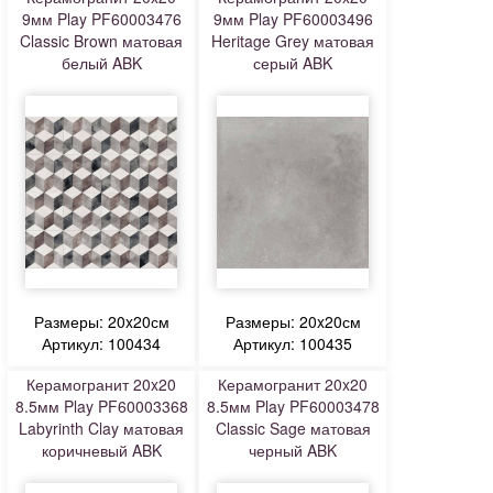
9мм Play PF60003476
9мм Play PF60003496
Classic Brown матовая
Heritage Grey матовая
белый ABK
серый ABK
Размеры: 20x20см
Размеры: 20x20см
Артикул: 100434
Артикул: 100435
Керамогранит 20x20
Керамогранит 20x20
8.5мм Play PF60003368
8.5мм Play PF60003478
Labyrinth Clay матовая
Classic Sage матовая
коричневый ABK
черный ABK