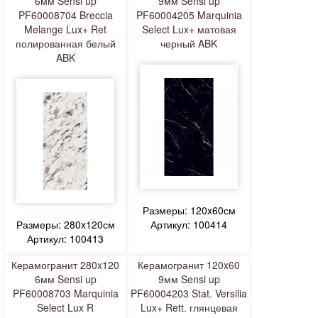
6мм Sensi up
9мм Sensi up
PF60008704 Breccia
PF60004205 Marquinia
Melange Lux+ Ret
Select Lux+ матовая
полированная белый
черный ABK
ABK
Размеры: 120x60см
Размеры: 280x120см
Артикул: 100414
Артикул: 100413
Керамогранит 280x120
Керамогранит 120x60
6мм Sensi up
9мм Sensi up
PF60008703 Marquinia
PF60004203 Stat. Versilia
Select Lux R
Lux+ Rett. глянцевая