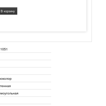
В корзину
01051
ноколор
тенная
ямоугольная