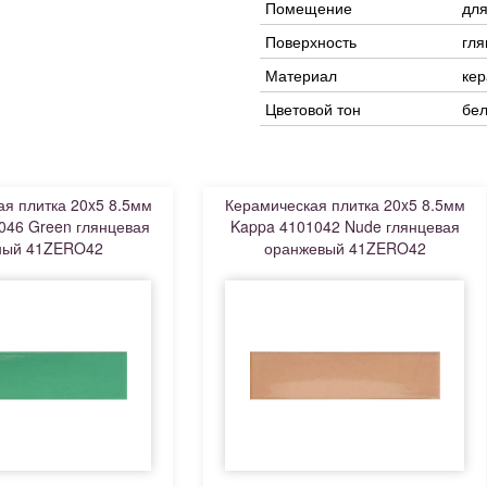
Помещение
для
Поверхность
гля
Материал
ке
Цветовой тон
бе
я плитка 20x5 8.5мм
Керамическая плитка 20x5 8.5мм
046 Green глянцевая
Kappa 4101042 Nude глянцевая
ный 41ZERO42
оранжевый 41ZERO42