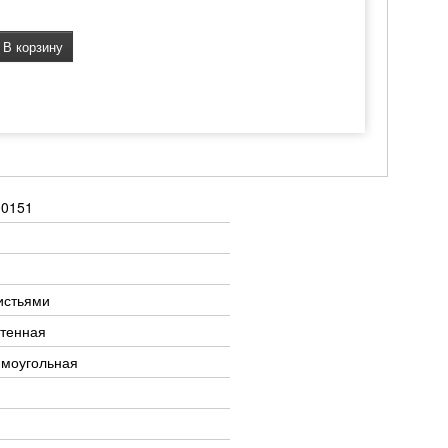
В корзину
00151
истьями
тенная
ямоугольная