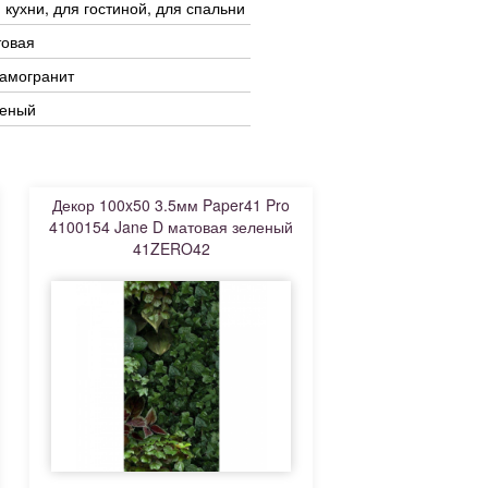
 кухни, для гостиной, для спальни
товая
амогранит
леный
Декор 100x50 3.5мм Paper41 Pro
4100154 Jane D матовая зеленый
41ZERO42