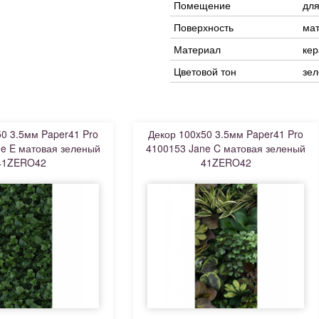
Помещение
для
Поверхность
ма
Материал
кер
Цветовой тон
зе
0 3.5мм Paper41 Pro
Декор 100x50 3.5мм Paper41 Pro
e E матовая зеленый
4100153 Jane C матовая зеленый
41ZERO42
41ZERO42