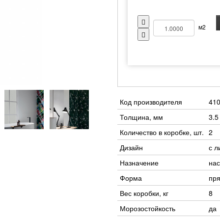
м2
Код производителя
41
Толщина, мм
3.5
Количество в коробке, шт.
2
Дизайн
с л
Назначение
нас
Форма
пр
Вес коробки, кг
8
Морозостойкость
да